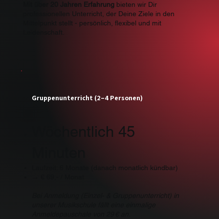
Mit über 20 Jahren Erfahrung
bieten wir Dir
professionellen Unterricht, der Deine Ziele in den
Mittelpunkt stellt - persönlich, flexibel und mit
Leidenschaft.
Gruppenunterricht (2–4 Personen)
Wöchentlich 45
Minuten
Laufzeit: 6 Monate (danach monatlich kündbar)
→ € 69,- / Monat
Bei Anmeldung (Einzel- & Gruppenunterricht) in
unserer Musikschule fällt eine einmalige
Anmeldepauschale von 29 € an.