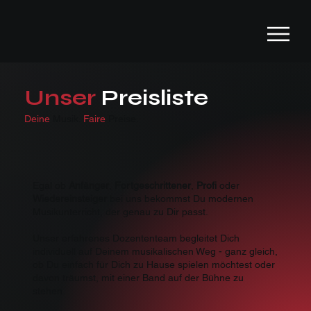
Unser
Preisliste
Deine
Musik.
Faire
Preise.
Egal ob
Anfänger
,
Fortgeschrittener
,
Profi
oder
Wiedereinsteiger
bei uns bekommst Du modernen
Musikunterricht, der genau zu Dir passt.
Unser erfahrenes Dozententeam begleitet Dich
individuell auf Deinem musikalischen Weg - ganz gleich,
ob Du einfach für Dich zu Hause spielen möchtest oder
davon träumst, mit einer Band auf der Bühne zu
stehen.